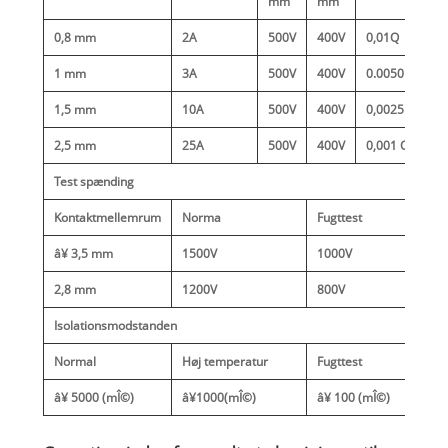
mm
mm
0,8 mm
2A
500V
400V
0,01Q
1 mm
3A
500V
400V
0.0050
1,5 mm
10A
500V
400V
0,0025 Q
2,5 mm
25A
500V
400V
0,001 Q
Test spænding
Kontaktmellemrum
Norma
Fugttest
â¥ 3,5 mm
1500V
1000V
2,8 mm
1200V
800V
Isolationsmodstanden
Normal
Høj temperatur
Fugttest
â¥ 5000 (mÎ©)
â¥1000(mÎ©)
â¥ 100 (mÎ©)