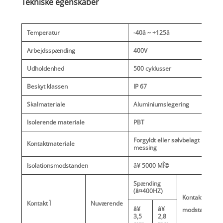
Tekniske egenskaber
Temperatur
-40â ~ +125â
Arbejdsspænding
400V
Udholdenhed
500 cyklusser
Beskyt klassen
IP 67
Skalmateriale
Aluminiumslegering
Isolerende materiale
PBT
Forgyldt eller sølvbelagt
Kontaktmateriale
messing
Isolationsmodstanden
â¥ 5000 MÎ©
Spænding
(â¤400HZ)
Kontakt
Kontakt Ï
Nuværende
â¥
â¥
modstand
3,5
2,8