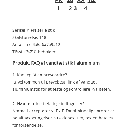
PN
18
XX
T/Z
1
2
3
4
Seriseï ¼ PN serie stik
Skalstørrelse: T18
Antal stik: 4ã5ã6ã7ã9ã12
Tï¼stikï¼Zï¼-beholder
Produkt FAQ af vandtæt stik i aluminium
1. Kan jeg få en prøveordre?
Ja, velkommen til prøvebestilling af vandtæt
aluminiumstik for at teste og kontrollere kvaliteten.
2. Hvad er dine betalingsbetingelser?
Normalt accepterer vi T / T, For almindelige ordrer er
betalingsbetingelser 30% depositum, resten betales
før forsendelse.